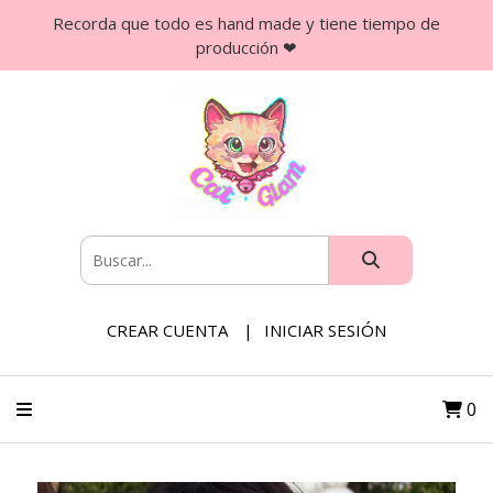
Recorda que todo es hand made y tiene tiempo de
producción ❤
CREAR CUENTA
INICIAR SESIÓN
0