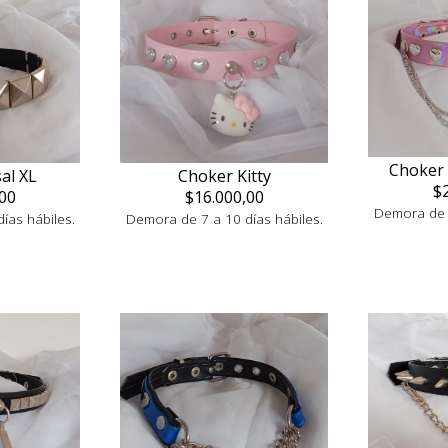
Choker 
al XL
Choker Kitty
$
00
$16.000,00
Demora de 7
ías hábiles.
Demora de 7 a 10 días hábiles.