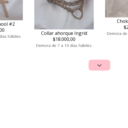
Chok
hool #2
$
00
Collar ahorque Ingrid
Demora de 7
ías hábiles.
$18.000,00
Demora de 7 a 10 días hábiles.