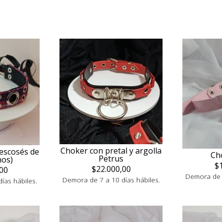
Choker con pretal y argolla
escosés de
Ch
Petrus
nos)
$
$22.000,00
00
Demora de 7
Demora de 7 a 10 días hábiles.
ías hábiles.