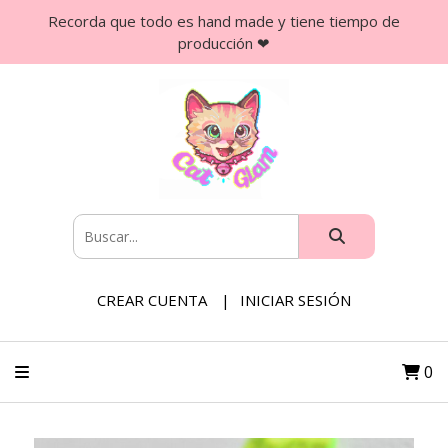
Recorda que todo es hand made y tiene tiempo de
producción ❤
CREAR CUENTA
INICIAR SESIÓN
0