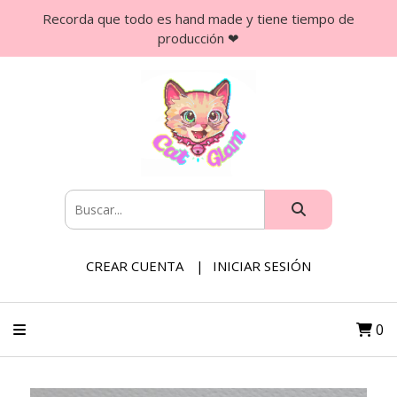
Recorda que todo es hand made y tiene tiempo de
producción ❤
CREAR CUENTA
INICIAR SESIÓN
0