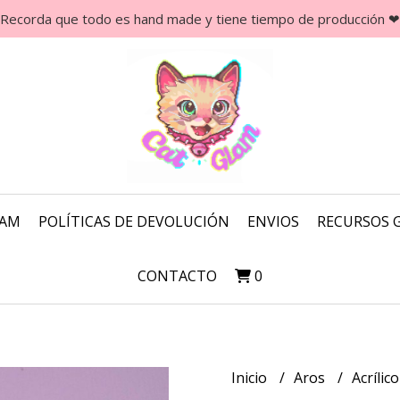
Recorda que todo es hand made y tiene tiempo de producción ❤
LAM
POLÍTICAS DE DEVOLUCIÓN
ENVIOS
RECURSOS 
CONTACTO
0
Inicio
Aros
Acrílic