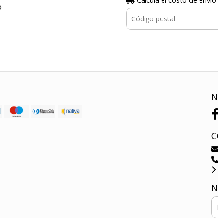
Calculá el costo de envío
o
N
C
N