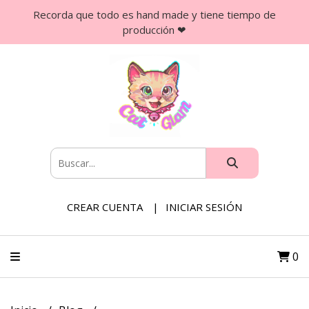
Recorda que todo es hand made y tiene tiempo de
producción ❤
CREAR CUENTA
INICIAR SESIÓN
0