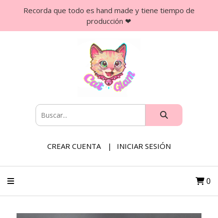
Recorda que todo es hand made y tiene tiempo de
producción ❤
CREAR CUENTA
INICIAR SESIÓN
0