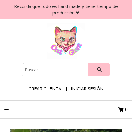
Recorda que todo es hand made y tiene tiempo de
producción ❤
CREAR CUENTA
INICIAR SESIÓN
0