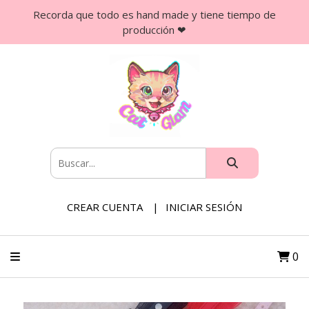
Recorda que todo es hand made y tiene tiempo de
producción ❤
CREAR CUENTA
INICIAR SESIÓN
0