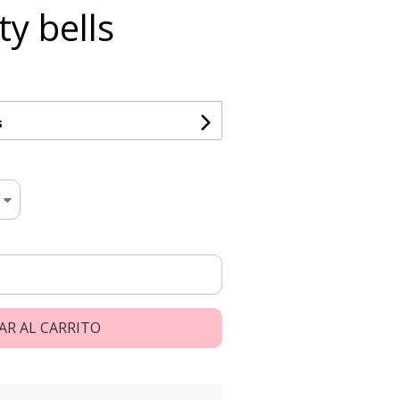
ty bells
s
AR AL CARRITO