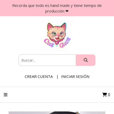
Recorda que todo es hand made y tiene tiempo de
producción ❤
CREAR CUENTA
INICIAR SESIÓN
0