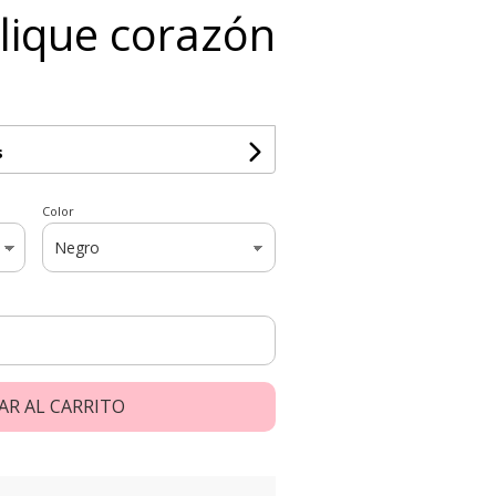
lique corazón
s
Color
AR AL CARRITO