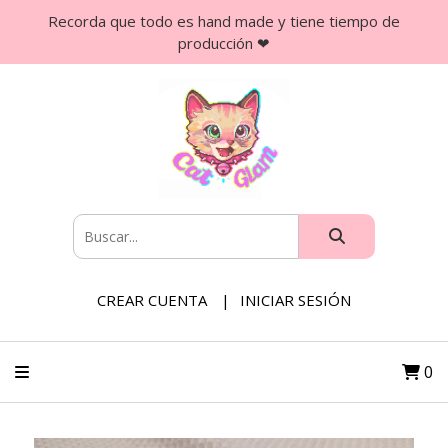
Recorda que todo es hand made y tiene tiempo de
producción ❤
CREAR CUENTA
INICIAR SESIÓN
0