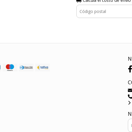
Calculá el costo de envío
N
C
N