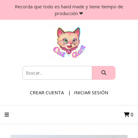
Recorda que todo es hand made y tiene tiempo de
producción ❤
CREAR CUENTA
INICIAR SESIÓN
0