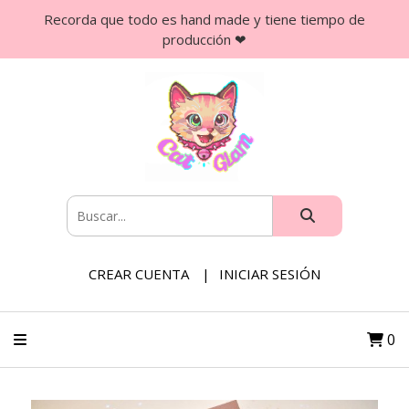
Recorda que todo es hand made y tiene tiempo de
producción ❤
CREAR CUENTA
INICIAR SESIÓN
0