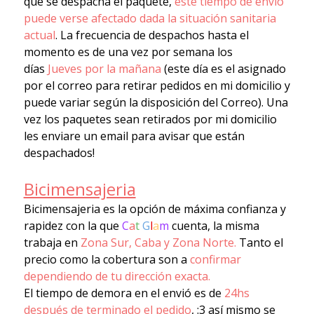
que se despacha el paquete,
este tiempo de envío
puede verse afectado dada la situación sanitaria
actual
. La frecuencia de despachos hasta el
momento es de una vez por semana los
días
Jueves por la mañana
(este día es el asignado
por el correo para retirar pedidos en mi domicilio y
puede variar según la disposición del Correo). Una
vez los paquetes sean retirados por mi domicilio
les enviare un email para avisar que están
despachados!
Bicimensajeria
Bicimensajeria es la opción de máxima confianza y
rapidez con la que
C
a
t
G
l
a
m
cuenta, la misma
trabaja en
Zona Sur, Caba y Zona Norte.
Tanto el
precio como la cobertura son a
confirmar
dependiendo de tu dirección exacta.
El tiempo de demora en el envió es de
24hs
después de terminado el pedido
, :3 así mismo se