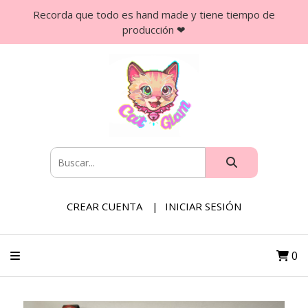
Recorda que todo es hand made y tiene tiempo de
producción ❤
CREAR CUENTA
INICIAR SESIÓN
0