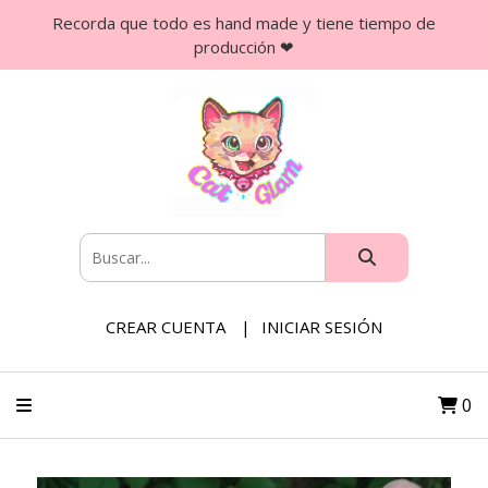
Recorda que todo es hand made y tiene tiempo de
producción ❤
CREAR CUENTA
INICIAR SESIÓN
0